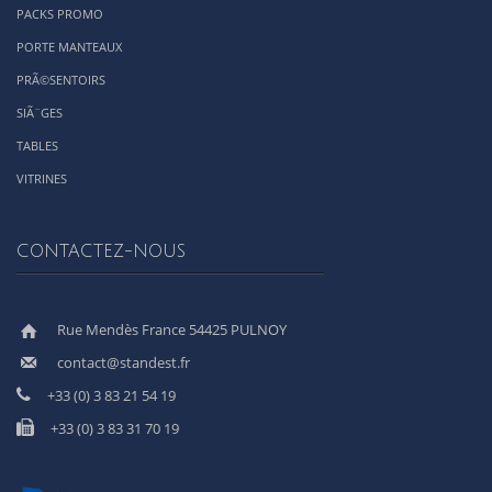
PACKS PROMO
PORTE MANTEAUX
PRÃ©SENTOIRS
SIÃ¨GES
TABLES
VITRINES
CONTACTEZ-NOUS
Rue Mendès France 54425 PULNOY
contact@standest.fr
+33 (0) 3 83 21 54 19
+33 (0) 3 83 31 70 19