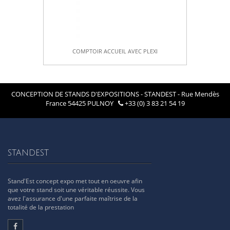
COMPTOIR ACCUEIL AVEC PLEXI
CONCEPTION DE STANDS D'EXPOSITIONS - STANDEST - Rue Mendès
France 54425 PULNOY
+33 (0) 3 83 21 54 19
STANDEST
Stand'Est concept expo met tout en oeuvre afin
que votre stand soit une véritable réussite. Vous
avez l'assurance d'une parfaite maîtrise de la
totalité de la prestation