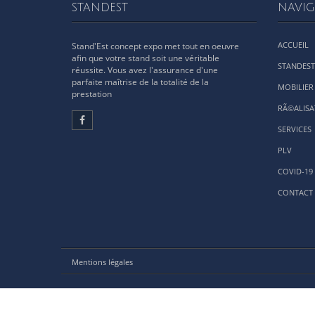
STANDEST
NAVIG
ACCUEIL
Stand'Est concept expo met tout en oeuvre
afin que votre stand soit une véritable
STANDEST
réussite. Vous avez l'assurance d'une
parfaite maîtrise de la totalité de la
MOBILIER
prestation
RÃ©ALISA
SERVICES
PLV
COVID-19
CONTACT 
Mentions légales