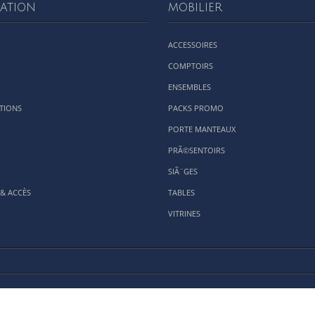
ATION
MOBILIER
ACCESSOIRES
COMPTOIRS
ENSEMBLES
TIONS
PACKS PROMO
PORTE MANTEAUX
PRÃ©SENTOIRS
SIÃ¨GES
& ACCÈS
TABLES
VITRINES