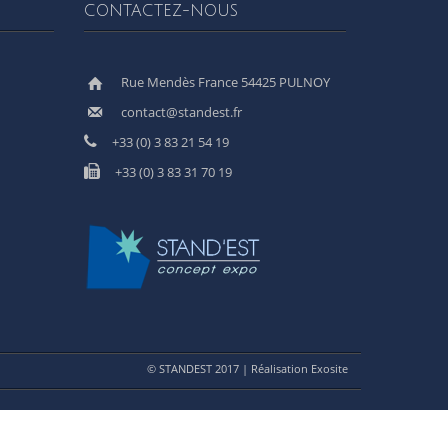
CONTACTEZ-NOUS
Rue Mendès France 54425 PULNOY
contact@standest.fr
+33 (0) 3 83 21 54 19
+33 (0) 3 83 31 70 19
© STANDEST 2017 | Réalisation Exosite