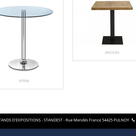
BROOKE
VERRA
ANDS D'EXPOSITIONS - STANDEST - Rue Mendès France 54425 PULNOY