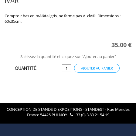
IVAR
Comptoir bas en mÃ©tal gris, ne ferme pas Ã clÃ©. Dimensions :
60x35cm.
35.00 €
Saisissez la quantité et cliquez sur "Ajouter au panier"
QUANTITÉ
AJOUTER AU PANIER
CONCEPTION DE STANDS D'EXPOSITIONS - STANDEST - Rue Mendès
France 54425 PULNOY
+33 (0) 3 83 21 54 19