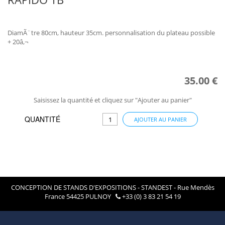
DiamÃ¨tre 80cm, hauteur 35cm. personnalisation du plateau possible
+ 20â‚¬
35.00 €
Saisissez la quantité et cliquez sur "Ajouter au panier"
QUANTITÉ
AJOUTER AU PANIER
CONCEPTION DE STANDS D'EXPOSITIONS - STANDEST - Rue Mendès
France 54425 PULNOY
+33 (0) 3 83 21 54 19